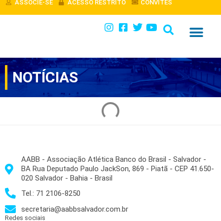
ASSOCIE-SE
ACESSO RESTRITO
CONVITES
ESPORTES E ATIVIDADES
NOTÍCIAS
AABB - Associação Atlética Banco do Brasil - Salvador -
BA Rua Deputado Paulo JackSon, 869 - Piatã - CEP 41.650-
020 Salvador - Bahia - Brasil
Tel.: 71 2106-8250
secretaria@aabbsalvador.com.br
Redes sociais