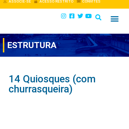
ASSOCIE-SE
ACESSO RESTRITO
CONVITES
ESPORTES E ATIVIDADES
ESTRUTURA
14 Quiosques (com
churrasqueira)